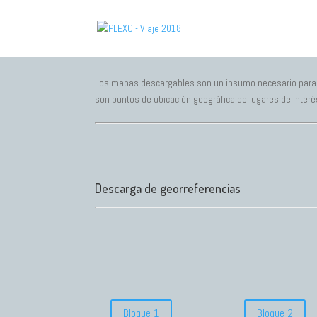
Los mapas descargables son un insumo necesario para la
son puntos de ubicación geográfica de lugares de interé
Descarga de georreferencias
Bloque 1
Bloque 2