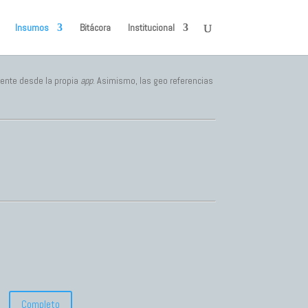
Insumos
Bitácora
Institucional
ente desde la propia
app
. Asimismo, las geo referencias
Completo