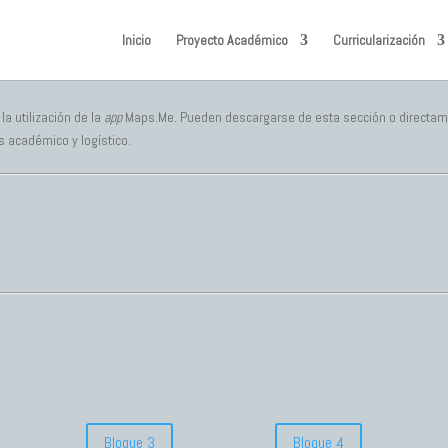
Inicio
Proyecto Académico
Curricularización
 utilización de la
app
Maps.Me. Pueden descargarse de esta sección o directam
s académico y logístico.
Bloque 3
Bloque 4