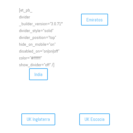
[et_pb_
divider
Emiratos
_builder_version=”3.0.71″
divider_style=”solid”
divider_position=”top”
hide_on_mobile=”on”
disabled_on=”on|on|off”
color=”#ffffff”
show_divider=”off” /]
India
UK Inglaterra
UK Escocia