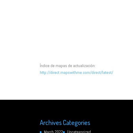
Índice de mapas de actualización:
http://direct.mapswithme.com/direct/latest/
Archives
Categories
March 2022
Uncategorized